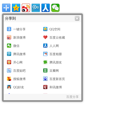
分享到
一键分享
QQ空间
新浪微博
百度云收藏
微信
人人网
腾讯微博
百度相册
开心网
腾讯朋友
百度贴吧
豆瓣网
搜狐微博
百度新首页
QQ好友
和讯微博
百度个人中心
美丽说
百度分享
蘑菇街
点点网
花瓣
堆糖